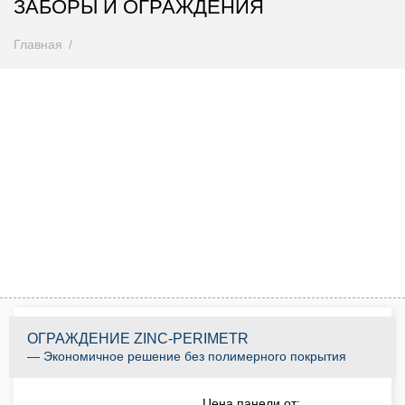
ЗАБОРЫ И ОГРАЖДЕНИЯ
Главная
Внимание! Цены снижены
Спешите купить до 31.08.2026
0
0
0
0
0
0
0
0
Дней
Часов
Минут
Секунд
КУПИТЬ ПО АКЦИИ
ОГРАЖДЕНИЕ ZINC-PERIMETR
— Экономичное решение без полимерного покрытия
Цена панели от: