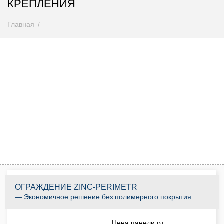
КРЕПЛЕНИЯ
Главная
Внимание! Цены снижены
Спешите купить до 31.08.2026
0
0
0
0
0
0
0
0
Дней
Часов
Минут
Секунд
КУПИТЬ ПО АКЦИИ
ОГРАЖДЕНИЕ ZINC-PERIMETR
— Экономичное решение без полимерного покрытия
Цена панели от: