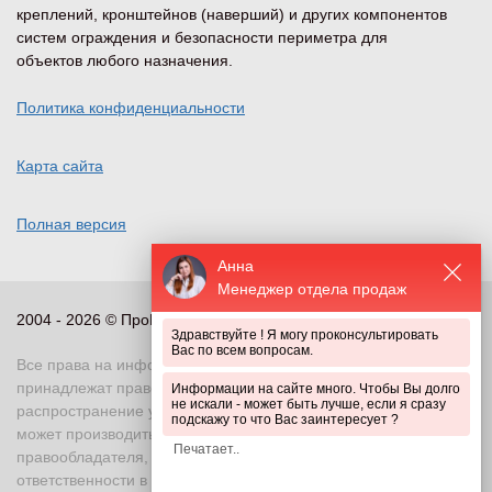
креплений, кронштейнов (наверший) и других компонентов
систем ограждения и безопасности периметра для
объектов любого назначения.
Политика конфиденциальности
Карта сайта
Полная версия
Анна
Менеджер отдела продаж
2004 - 2026 © ПроПериметр, все права защищены
Здравствуйте ! Я могу проконсультировать
Вас по всем вопросам.
Все права на информационные и иные материалы сайта
принадлежат правообладателю. Воспроизведение или
Информации на сайте много. Чтобы Вы долго
не искали - может быть лучше, если я сразу
распространение указанных материалов в любой форме
подскажу то что Вас заинтересует ?
может производиться только с письменного разрешения
правообладателя, в противном случае возможно применение
ответственности в соответствии с действующим