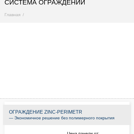
СИСТЕМА ОГРАЖДЕНИЙ
Главная
Внимание! Цены снижены
Спешите купить до 31.08.2026
0
0
0
0
0
0
0
0
Дней
Часов
Минут
Секунд
КУПИТЬ ПО АКЦИИ
ОГРАЖДЕНИЕ ZINC-PERIMETR
— Экономичное решение без полимерного покрытия
Цена панели от: