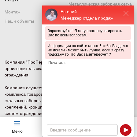
Металлическая заборная сетка
Евгений
Монтаж
Металлическая секция
Менеджер отдела продаж
Наши объекты
Металлический забор
Здравствуйте ! Я могу проконсультировать
Металлическое ограждение
Вас по всем вопросам.
Система ограждений
Информации на сайте много. Чтобы Вы долго
не искали - может быть лучше, если я сразу
подскажу то что Вас заинтересует ?
Компания "ПроПериметр" — ведущий российский
производитель сварных сетчатых 3D и 2D панелей
ограждения.
Компания осуществляет изготовление и продажу всего
комплекса товаров для систем ограждений под ключ:
стальных заборных сеток, ворот, калиток, столбов (опор),
креплений, кронштейнов (наверший) и других компонентов
систем ограждения и безопасности периметра для
объектов любого назначения.
Меню
Чат
Каталог
Калькулятор
Политика конфиденциальности