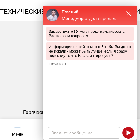
ТЕХНИЧЕСКИЕ ПРЕИМУЩЕСТВА ПРОДУКЦИИ
Евгений
Менеджер отдела продаж
Здравствуйте ! Я могу проконсультировать
Вас по всем вопросам.
Информации на сайте много. Чтобы Вы долго
не искали - может быть лучше, если я сразу
подскажу то что Вас заинтересует ?
Срок службы до 60 лет
Горячеоцинкованное покрытие 1 класса
Меню
Чат
Каталог
Калькулятор