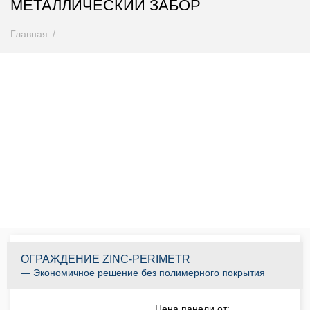
МЕТАЛЛИЧЕСКИЙ ЗАБОР
Главная
Внимание! Цены снижены
Спешите купить до 31.08.2026
0
0
0
0
0
0
0
0
Дней
Часов
Минут
Секунд
КУПИТЬ ПО АКЦИИ
ОГРАЖДЕНИЕ ZINC-PERIMETR
— Экономичное решение без полимерного покрытия
Цена панели от: