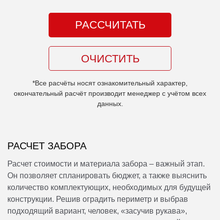
GARMONY-perimetr
Высота, мм
Ширина, мм
РАССЧИТАТЬ
2030
3000
Диаметр, мм
Тип покрытия
любой
горячий цинк+полимер
ОЧИСТИТЬ
OPTIMA-perimetr
Высота, мм
Ширина, мм
*Все расчёты носят ознакомительный характер,
2030
2500
окончательный расчёт производит менеджер с учётом всех
Диаметр, мм
Тип покрытия
данных.
3/4
горячий цинк+полимер
PREMIUM-perimetr
Высота, мм
Ширина, мм
РАСЧЕТ ЗАБОРА
2030
2500
Диаметр, мм
Тип покрытия
Расчет стоимости и материала забора – важный этап.
4
горячий цинк+полимер
Он позволяет спланировать бюджет, а также выяснить
количество комплектующих, необходимых для будущей
HARD-perimetr
конструкции. Решив оградить периметр и выбрав
Высота, мм
Ширина, мм
2030
2500
подходящий вариант, человек, «засучив рукава»,
Диаметр, мм
Тип покрытия