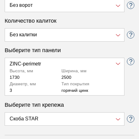
Количество калиток
Выберите тип панели
ZINС-perimetr
Высота, мм
Ширина, мм
1730
2500
Диаметр, мм
Тип покрытия
3
горячий цинк
LIGHT-perimetr
Выберите тип крепежа
Высота, мм
Ширина, мм
1730
2500
Диаметр, мм
Тип покрытия
3
горячий цинк+полимер