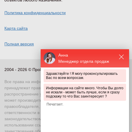
Политика конфиденциальности
Карта сайта
Полная версия
Анна
Менеджер отдела продаж
2004 - 2026 © ПроПериметр, все права защищены
Здравствуйте ! Я могу проконсультировать
Вас по всем вопросам.
Все права на информационные и иные материалы сайта
принадлежат правообладателю. Воспроизведение или
Информации на сайте много. Чтобы Вы долго
не искали - может быть лучше, если я сразу
распространение указанных материалов в любой форме
подскажу то что Вас заинтересует ?
может производиться только с письменного разрешения
правообладателя, в противном случае возможно применение
ответственности в соответствии с действующим
законодательством Российской Федерации. При
использовании ссылка на правообладателя и источник
заимствования обязательна