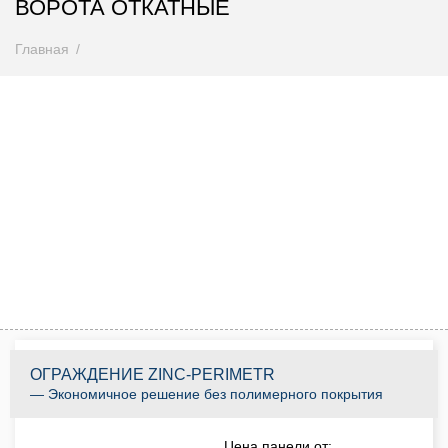
ВОРОТА ОТКАТНЫЕ
Главная
Внимание! Цены снижены
Спешите купить до 31.08.2026
0
0
0
0
0
0
0
0
Дней
Часов
Минут
Секунд
КУПИТЬ ПО АКЦИИ
ОГРАЖДЕНИЕ ZINC-PERIMETR
— Экономичное решение без полимерного покрытия
Цена панели от: