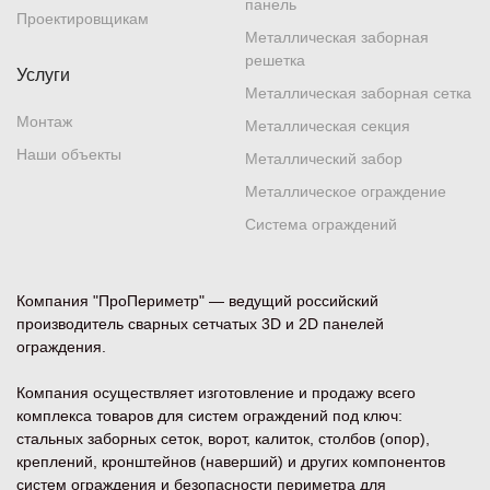
панель
Проектировщикам
Металлическая заборная
решетка
Услуги
Металлическая заборная сетка
Монтаж
Металлическая секция
Наши объекты
Металлический забор
Металлическое ограждение
Система ограждений
Компания "ПроПериметр" — ведущий российский
производитель сварных сетчатых 3D и 2D панелей
ограждения.
Компания осуществляет изготовление и продажу всего
комплекса товаров для систем ограждений под ключ:
стальных заборных сеток, ворот, калиток, столбов (опор),
креплений, кронштейнов (наверший) и других компонентов
систем ограждения и безопасности периметра для