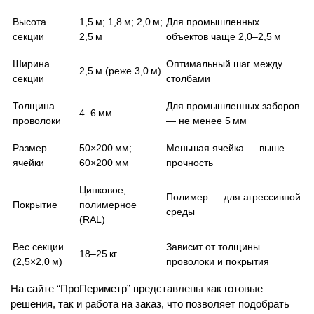
Высота
1,5 м; 1,8 м; 2,0 м;
Для промышленных
секции
2,5 м
объектов чаще 2,0–2,5 м
Ширина
Оптимальный шаг между
2,5 м (реже 3,0 м)
секции
столбами
Толщина
Для промышленных заборов
4–6 мм
проволоки
— не менее 5 мм
Размер
50×200 мм;
Меньшая ячейка — выше
ячейки
60×200 мм
прочность
Цинковое,
Полимер — для агрессивной
Покрытие
полимерное
среды
(RAL)
Вес секции
Зависит от толщины
18–25 кг
(2,5×2,0 м)
проволоки и покрытия
На сайте “ПроПериметр” представлены как готовые
решения, так и работа на заказ, что позволяет подобрать