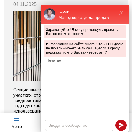
04.11.2025
Юрий
Менеджер отдела продаж
Здравствуйте ! Я могу проконсультировать
Вас по всем вопросам.
Информации на сайте много. Чтобы Вы долго
не искали - может быть лучше, если я сразу
подскажу то что Вас заинтересует ?
Секционные ограждения популярны на дачных
участках, стройплощадках, небольших
предприятиях и в коттеджных поселках. Они
подходят как для временного, так и постоянного
использования, легко устанавливаются и помогают
защитить территорию от посторонних.
Меню
Чат
Каталог
Калькулятор
ПОДРОБНЕЕ